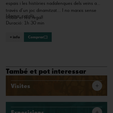
espais i les històries nadalenques dels veïns a
través d’un joc dinamitzat... I no marxis sense
Idioma: català
trobar el teu regal!
Duració: 1h 30 min
+ info
Comprar
També et pot interessar
Visites
Exposicions