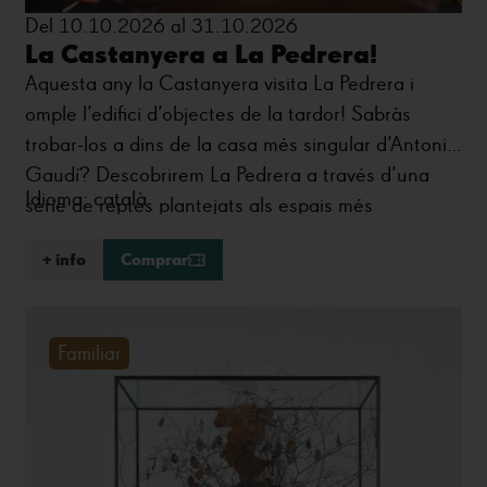
Del 10.10.2026 al 31.10.2026
La Castanyera a La Pedrera!
Aquesta any la Castanyera visita La Pedrera i
omple l’edifici d’objectes de la tardor! Sabràs
trobar-los a dins de la casa més singular d’Antoni
Gaudí? Descobrirem La Pedrera a través d’una
Idioma: català
sèrie de reptes plantejats als espais més
emblemàtics de l’edifici.
+ info
Comprar
Familiar