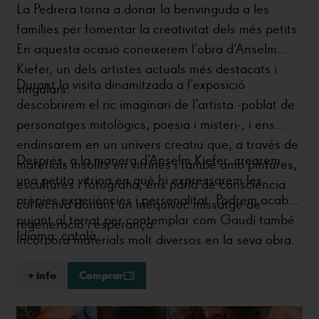
La Pedrera torna a donar la benvinguda a les
famílies per fomentar la creativitat dels més petits.
En aquesta ocasió coneixerem l’obra d’Anselm
Kiefer, un dels artistes actuals més destacats i
Durant la visita dinamitzada a l’exposició
singulars.
descobrirem el ric imaginari de l’artista -poblat de
personatges mitològics, poesia i misteri-, i ens
endinsarem en un univers creatiu que, a través de
Després, a la manera d’Anselm Kiefer, crearem
materials insòlits en vitrines i també amb pintures,
una petita vitrina en què hi expressarem les
escultures i fotografia, ens parla de consciència
pròpies experiències i personalitat. Podrem acabar
col·lectiva donant un inequívoc missatge de
pujant al terrat per contemplar com Gaudí també
regeneració i esperança.
Idioma: català
incorpora materials molt diversos en la seva obra.
+ info
Comprar