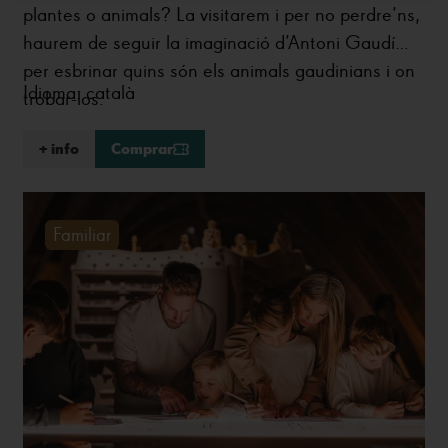
plantes o animals? La visitarem i per no perdre’ns,
haurem de seguir la imaginació d’Antoni Gaudí
per esbrinar quins són els animals gaudinians i on
Idioma: català
trobar-los.
+ info
Comprar
Familiar