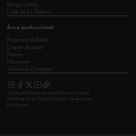
Botiga Online
Cafè de La Pedrera
Àrea professional
Programa d'afiliats
Lloguer d'espais
Premsa
Filmacions
Sol·licitud d’imatges
Avís legal
Política de privacitat
Política de Cookies
Política de Xarxes Socials
Canal ètic i de denúncies
by eMascaró