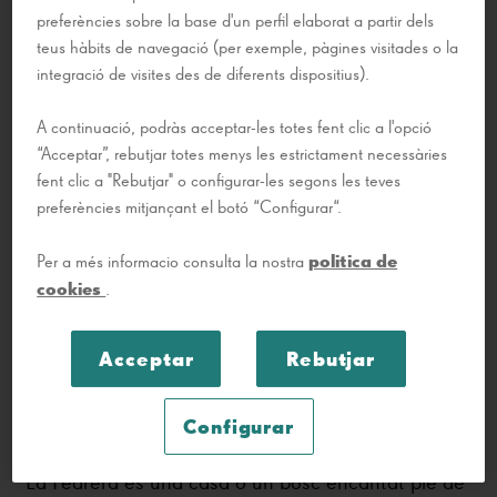
preferències sobre la base d'un perfil elaborat a partir dels
Filtra per:
teus hàbits de navegació (per exemple, pàgines visitades o la
integració de visites des de diferents dispositius).
A continuació, podràs acceptar-les totes fent clic a l'opció
“Acceptar”, rebutjar totes menys les estrictament necessàries
Familiar
fent clic a "Rebutjar" o configurar-les segons les teves
preferències mitjançant el botó “Configurar“.
politica de
Per a més informacio consulta la nostra
cookies
.
Acceptar
Rebutjar
Del 11.09.2026 al 26.09.2026
Configurar
Animals Gaudinians i on trobar-los
La Pedrera és una casa o un bosc encantat ple de