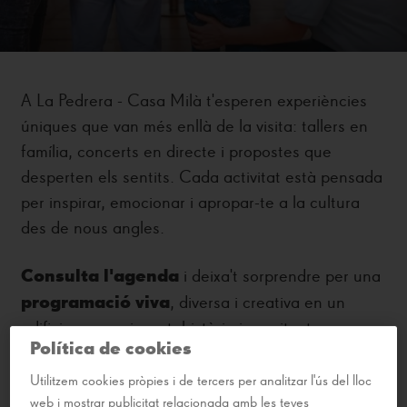
A La Pedrera - Casa Milà t'esperen experiències
úniques que van més enllà de la visita: tallers en
família, concerts en directe i propostes que
desperten els sentits. Cada activitat està pensada
per inspirar, emocionar i apropar-te a la cultura
des de nous angles.
Consulta l'agenda
i deixa't sorprendre per una
programació viva
, diversa i creativa en un
edifici que respira art, història i arquitectura.
Política de cookies
Utilitzem cookies pròpies i de tercers per analitzar l'ús del lloc
web i mostrar publicitat relacionada amb les teves