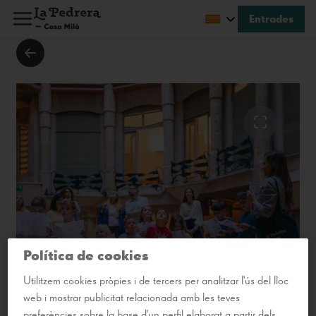
Entrades
PREUS
Adult
9,50€
Nen
9,50€
Nen (menos 3 anys)
0,00€
Política de cookies
Utilitzem cookies pròpies i de tercers per analitzar l'ús del lloc
web i mostrar publicitat relacionada amb les teves
preferències sobre la base d'un perfil elaborat a partir dels