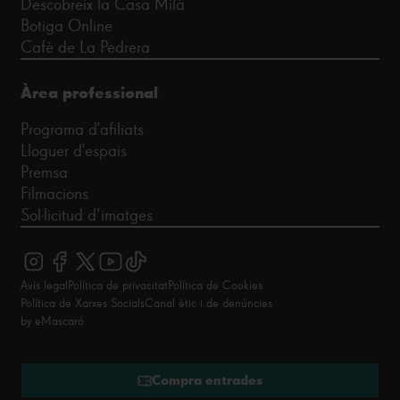
Descobreix la Casa Milà
Botiga Online
Cafè de La Pedrera
Àrea professional
Programa d'afiliats
Lloguer d'espais
Premsa
Filmacions
Sol·licitud d’imatges
Avís legal
Política de privacitat
Política de Cookies
Política de Xarxes Socials
Canal ètic i de denúncies
by eMascaró
Compra entrades