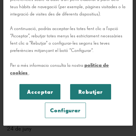
teus hàbits de navegació (per exemple, pàgines visitades o la
integració de visites des de diferents dispositius).
A continuació, podràs acceptar-les totes fent clic a l'opció
Familiar
“Acceptar”, rebutjar totes menys les estrictament necessàries
Expedient Gaudí
fent clic a "Rebutjar" o configurar-les segons les teves
Un rumor s’ha estès per La Pedrera i en Gaudí hi està
preferències mitjançant el botó “Configurar“.
implicat. Us convertireu en petits detectius i
investigareu els patis, el pis dels veïns, les golfes i el
politica de
Per a més informacio consulta la nostra
terrat per seguir les pistes i resoldre el misteri més
cookies
.
desconegut de l’arquitecte.
Acceptar
Rebutjar
Idioma: català
DATES
HORA
Configurar
6 de juny
10:00 h
20 de juny
24 de juny