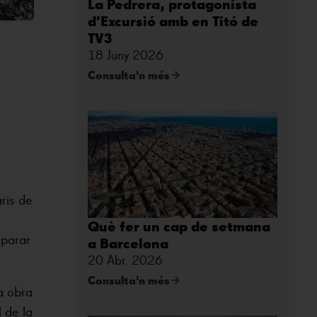
La Pedrera, protagonista
d’Excursió amb en Titó de
TV3
18 Juny 2026
Consulta'n més
e
ris de
Què fer un cap de setmana
eparar
a Barcelona
20 Abr. 2026
Consulta'n més
a obra
 de la