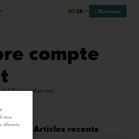
CA
Entrades
bre compte
t
mb l'obertura d'un nou
at
ls teus
e diferents
Articles recents