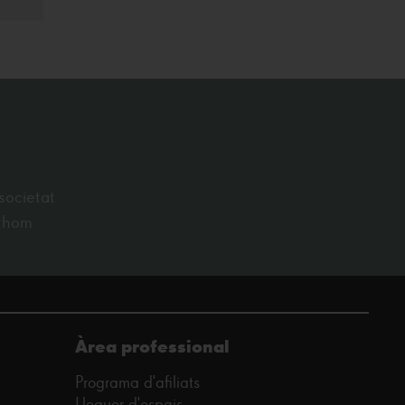
societat
othom
Àrea professional
Programa d'afiliats
Lloguer d'espais