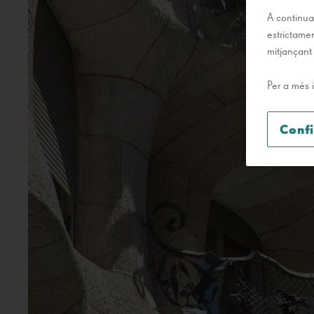
A continuac
estrictamen
mitjançant
Per a més 
Conf