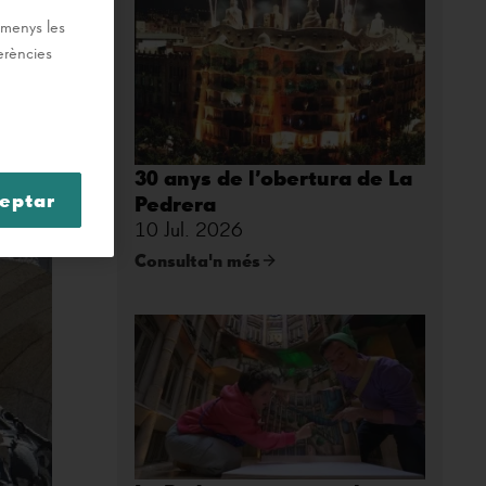
s menys les
ferències
30 anys de l’obertura de La
eptar
Pedrera
10 Jul. 2026
Consulta'n més