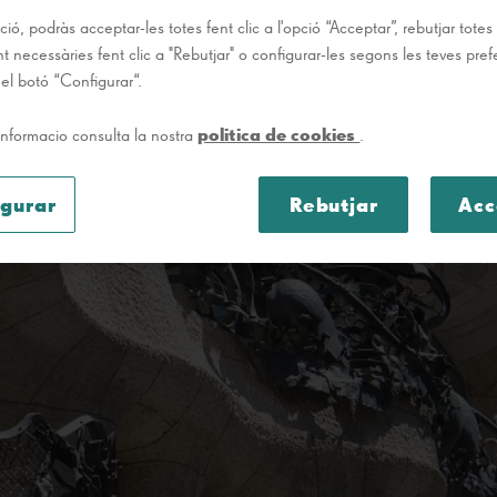
ió, podràs acceptar-les totes fent clic a l'opció “Acceptar”, rebutjar tote
t necessàries fent clic a "Rebutjar" o configurar-les segons les teves pre
 el botó “Configurar“.
politica de cookies
informacio consulta la nostra
.
igurar
Rebutjar
Acc