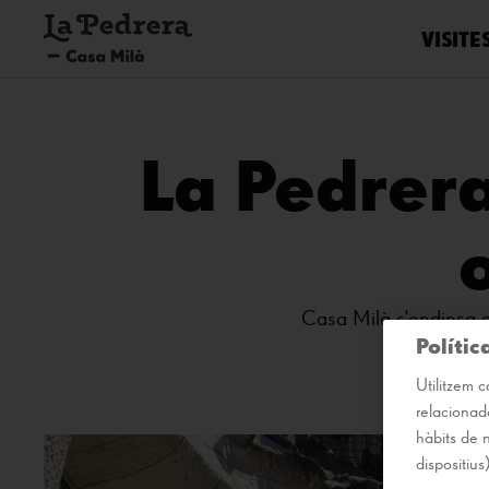
VISITE
La Pedrera
Casa Milà s'endinsa e
Polític
Utilitzem c
relacionada
hàbits de 
dispositius)