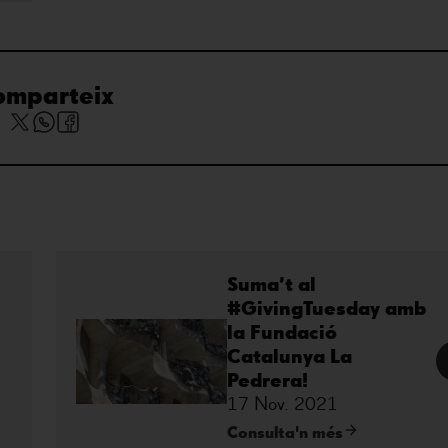
omparteix
Suma’t al
#GivingTuesday amb
la Fundació
Catalunya La
Pedrera!
17 Nov. 2021
Consulta'n més