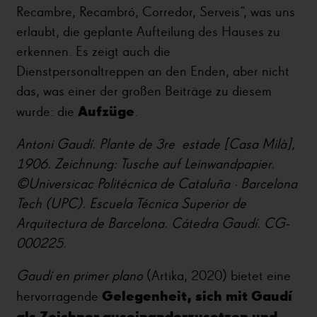
Recambre, Recambró, Corredor, Serveis“, was uns
erlaubt, die geplante Aufteilung des Hauses zu
erkennen. Es zeigt auch die
Dienstpersonaltreppen an den Enden, aber nicht
das, was einer der großen Beiträge zu diesem
Aufzüge
wurde: die
.
Antoni Gaudí. Plante de 3re
estade [Casa Milà],
1906. Zeichnung: Tusche auf Leinwandpapier.
©Universicac Politécnica de Cataluña · Barcelona
Tech (UPC). Escuela Técnica Superior de
Arquitectura de Barcelona. Cátedra Gaudí. CG-
000225.
Gaudí en primer plano
(Artika, 2020) bietet eine
Gelegenheit, sich mit Gaudí
hervorragende
als Zeichner auseinanderzusetzen und