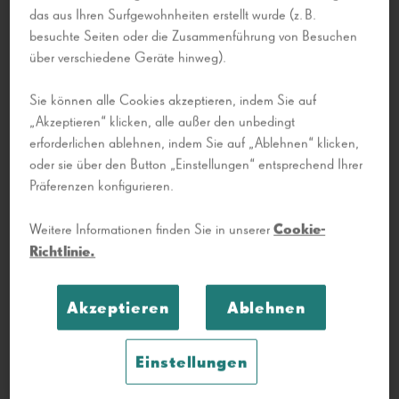
das aus Ihren Surfgewohnheiten erstellt wurde (z. B.
an der Universität Barcelona, stellt die Pläne des
besuchte Seiten oder die Zusammenführung von Besuchen
Gebäudes in einem hervorragendem Artikel über
über verschiedene Geräte hinweg).
Gaudís Zeichnungen, Projekte und Modelle vor,
Gaudí en primer
der Teil der Publikation
Sie können alle Cookies akzeptieren, indem Sie auf
plano
(Artika, 2020) ist, einem spektakulären
„Akzeptieren“ klicken, alle außer den unbedingt
erforderlichen ablehnen, indem Sie auf „Ablehnen“ klicken,
Kunstbuch mit 48 Zeichnungen von Gaudí. Die
oder sie über den Button „Einstellungen“ entsprechend Ihrer
originale
Publikation ermöglicht es uns, die
Präferenzen konfigurieren.
Größe der Pläne
sowie die Qualität der
Zeichnungen dank der sorgfältigen und
Cookie-
Weitere Informationen finden Sie in unserer
ausgewählten Ausgabe zu sehen.
Richtlinie.
Zu den Plänen der Casa Milà weist Mireia Freixa
Akzeptieren
Ablehnen
zwei Sätze von
darauf hin, dass
Originalplänen aufbewahrt werden
: die
Einstellungen
offiziellen Pläne im Archiv der Stadtverwaltung von
Barcelona und ein weiterer Satz im Gaudí-