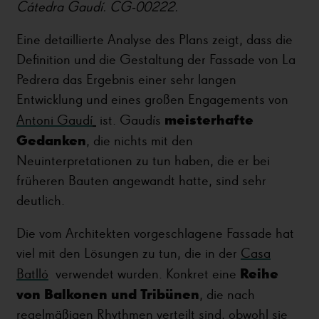
Cátedra Gaudí. CG-00222.
Eine detaillierte Analyse des Plans zeigt, dass die
Definition und die Gestaltung der Fassade von La
Pedrera das Ergebnis einer sehr langen
Entwicklung und eines großen Engagements von
meisterhafte
Antoni Gaudí
ist.
Gaudís
Gedanken
, die nichts mit den
Neuinterpretationen zu tun haben, die er bei
früheren Bauten angewandt hatte, sind sehr
deutlich.
Die vom Architekten vorgeschlagene Fassade hat
viel mit den Lösungen zu tun, die in der
Casa
Reihe
Batlló
verwendet wurden
.
Konkret eine
von Balkonen und Tribünen
, die nach
regelmäßigen Rhythmen verteilt sind, obwohl sie