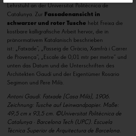
Lehrstuhl an der Universitat Politècnica de
Fassadenansicht in
Catalunya. Zur
schwarzer und roter Tusche
hebt Freixa die
kostbare kalligrafische Arbeit hervor, die in
pränormativem Katalanisch beschrieben
ist: „Fatxade“, „Passeig de Gràcia, Xamfrà i Carrer
de Provença“, „Escale de 0,01 mtr per metre“ und
unten das Datum und die Unterschriften des
Architekten Gaudí und der Eigentümer Rosario
Segimon und Pere Milà.
Antoni Gaudí. Fatxade [Casa Milà], 1906.
Zeichnung: Tusche auf Leinwandpapier. Maße:
49,5 cm x 93,5 cm. ©Universitat Politècnica de
Catalunya · Barcelona Tech (UPC). Escuela
Técnica Superior de Arquitectura de Barcelona.