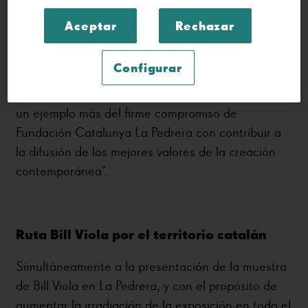
l’invisible"
en La Pedrera constituye un recorrido
Aceptar
Rechazar
por la trayectoria del artista. Marta Lacambra,
directora general de la Fundación ha remarcado
Configurar
que esta exposición es "la primera antológica que
muestra el trabajo de Bill Viola en Barcelona y es
un ejemplo más del firme compromiso de
Fundación Catalunya La Pedrera con contribuir a
la difusión de los mejores valores de la creación
contemporánea".
Ruta Bill Viola por el territorio catalán
Simultáneamente a la presentación de la muestra
de Bill Viola en La Pedrera, y con el propósito de
aumentar la irradiación de la exposición en todo el