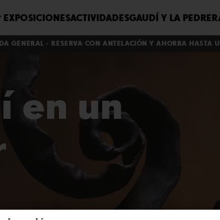
EXPOSICIONES
ACTIVIDADES
GAUDÍ Y LA PEDRER
DA GENERAL - RESERVA CON ANTELACIÓN Y AHORRA HASTA U
í en un
r