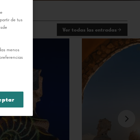
te
artir de tus
esde
Ver todas las entradas
odas menos
preferencias
eptar