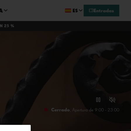
A
ES
Entradas
N 25 %
Cerrado
, Apertura de 9:00 - 23:00