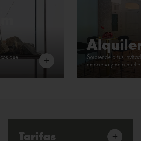
lm
Alquile
icos que
Sorprende a tus invitad
emociona y deja huella
Tarifas