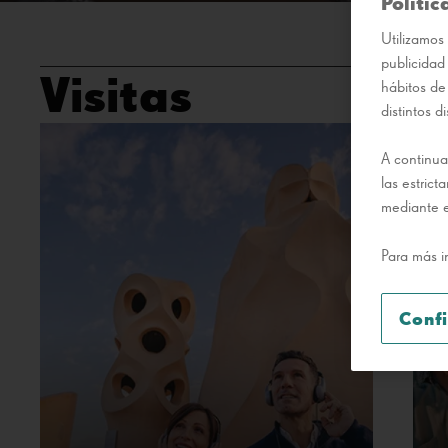
Polític
Utilizamos 
publicidad
Visitas
hábitos de
distintos di
A continua
las estric
mediante e
Para más i
Conf