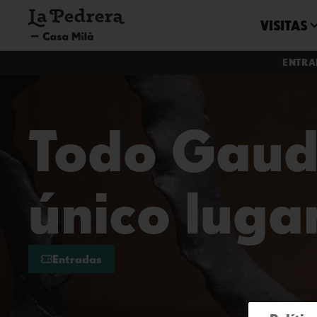
VISITAS
ENTRA
Todo Gaud
único luga
Entradas