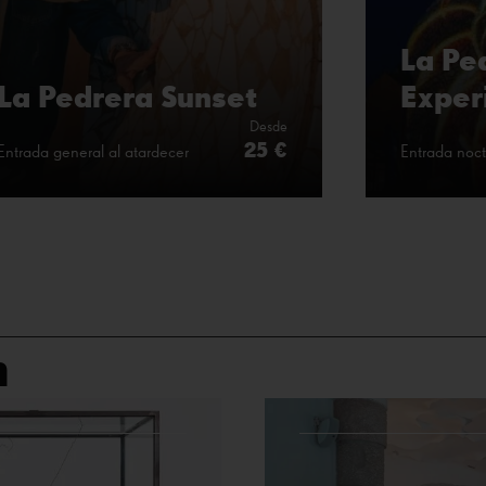
La Pe
La Pedrera Sunset
Exper
Desde
25 €
Entrada general al atardecer
Entrada noc
n