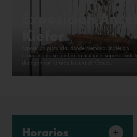
Exposición Anse
Kiefer
Exposición profunda, donde memoria, materia y
conocimiento se funden en múltiples soportes artíst
dialogan con la arquitectura de Gaudí.
Horarios