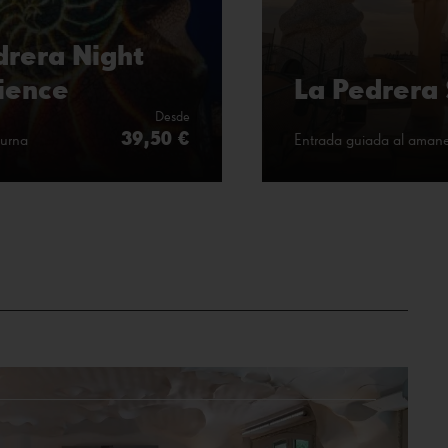
drera Night
ience
La Pedrera 
Desde
39,50 €
turna
Entrada guiada al aman