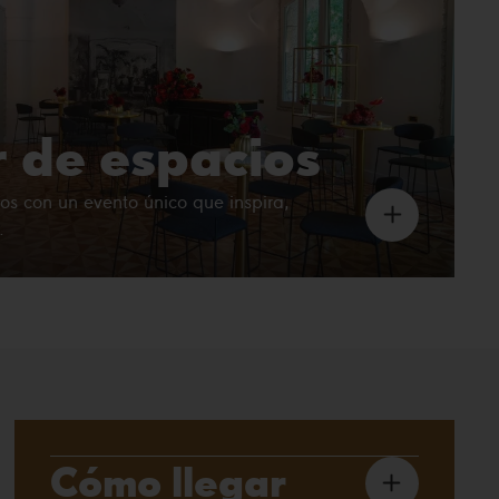
r de espacios
os con un evento único que inspira,
.
Cómo llegar