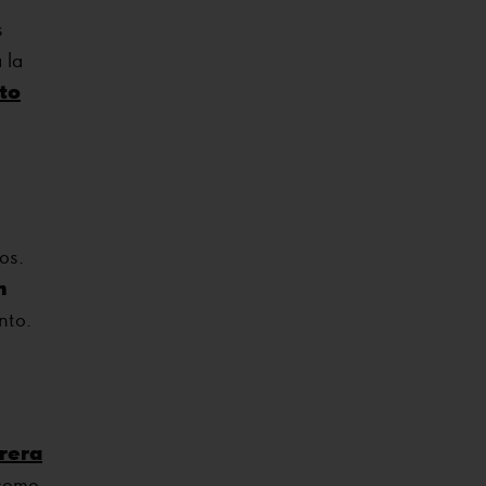
s
a la
to
os.
n
nto.
rera
 como