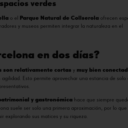
espacios verdes
ella
Parque Natural de Collserola
o el
ofrecen esp
iradores y museos permiten integrar la naturaleza en el
rcelona en dos días?
s son relativamente cortas
muy bien conectad
y
con agilidad. Esto permite aprovechar una estancia de solo
presentativos.
 patrimonial y gastronómica
hace que siempre qued
lona suele ser solo una primera aproximación, por lo qu
ir explorando sus matices y su riqueza.