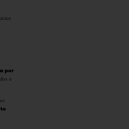
acios
a por
 dos o
en
te
e