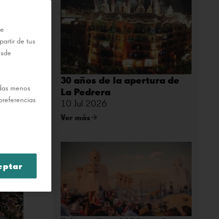
te
artir de tus
esde
30 años de la apertura de
odas menos
La Pedrera
preferencias
10 Jul 2026
Ver más
eptar