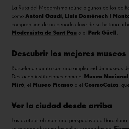
La
Ruta del Modernismo
reúne algunos de los edifi
Antoni Gaudí
Lluís Domènech i Mont
como
,
comprensión de un periodo clave de su historia ur
Modernista de Sant Pau
Park Güell
o el
.
Descubrir los mejores museos
Barcelona cuenta con una amplia red de museos d
Museo Nacional
Destacan instituciones como el
Miró
Museo Picasso
CosmoCaixa
, el
o el
, qu
Ver la ciudad desde arriba
Las azoteas ofrecen una perspectiva de Barcelona 
Eixa
se pueden observar las calles ordenadas del