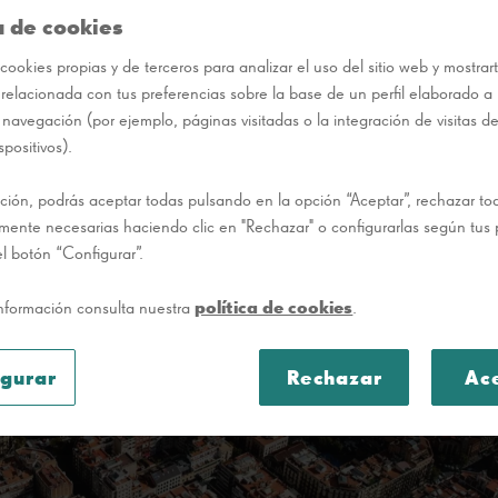
a de cookies
cookies propias y de terceros para analizar el uso del sitio web y mostrar
 relacionada con tus preferencias sobre la base de un perfil elaborado a p
 navegación (por ejemplo, páginas visitadas o la integración de visitas d
spositivos).
ción, podrás aceptar todas pulsando en la opción “Aceptar”, rechazar t
tamente necesarias haciendo clic en "Rechazar" o configurarlas según tus 
l botón “Configurar”.
política de cookies
nformación consulta nuestra
.
igurar
Rechazar
Ac