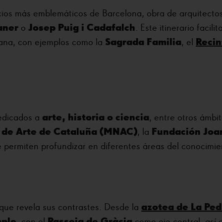
cios más emblemáticos de Barcelona, obra de arquitecto
aner
Josep Puig i Cadafalch
o
. Este itinerario facilit
Sagrada Familia
Recin
bana, con ejemplos como la
, el
arte, historia o ciencia
edicados a
, entre otros ámbit
 de Arte de Cataluña (MNAC)
Fundación Joa
, la
e permiten profundizar en diferentes áreas del conocimie
azotea de La Ped
que revela sus contrastes. Desde la
mple
Passeig de Gràcia
, con el
como eje central, así