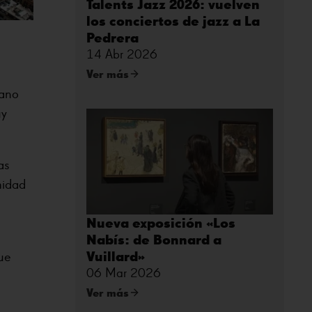
Talents Jazz 2026: vuelven
los conciertos de jazz a La
Pedrera
14 Abr 2026
Ver más
bano
uy
as
midad
Nueva exposición «Los
Nabís: de Bonnard a
Vuillard»
ue
06 Mar 2026
Ver más