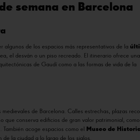
 de semana en Barcelona
ra
últ
r algunos de los espacios más representativos de la
ea, el desván o un piso recreado. El itinerario ofrece una
quitectónicas de Gaudí como a las formas de vida de la
es medievales de Barcelona. Calles estrechas, plazas rec
 que conserva edificios de gran valor patrimonial, como
i
Museo de Histori
. También acoge espacios como el
de la ciudad a lo largo de los siglos.