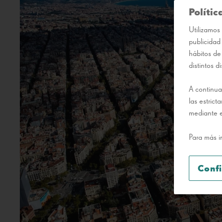
Polític
Utilizamos 
publicidad
hábitos de
distintos di
A continua
las estric
mediante e
Para más i
Conf