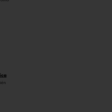
ica
ién