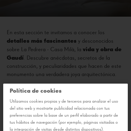
En esta sección te invitamos a conocer los
detalles más fascinantes
y desconocidos
vida y obra de
sobre La Pedrera - Casa Milà, la
Gaudí
. Descubre anécdotas, secretos de la
construcción, y peculiaridades que hacen de este
monumento una verdadera joya arquitectónica.
Política de cookies
Utilizamos cookies propias y de terceros para analizar el uso
del sitio web y mostrarte publicidad relacionada con tus
preferencias sobre la base de un perfil elaborado a partir de
tus hábitos de navegación (por ejemplo, páginas visitadas o
la integración de visitas desde distintos dispositivos).