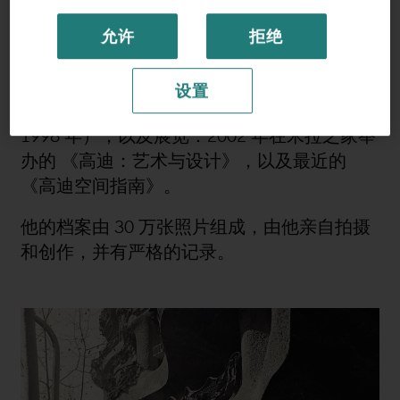
他合作出版了大量艺术、文化和社会出版物，
允许
拒绝
其中包括专门介绍高迪作品的出版物，特别是
专著《桂尔宫》（巴塞罗那省政府，巴塞罗
那，
1990
年）、《米拉之家、高迪和他的作
设置
品》（加泰罗尼亚
Caixa
基金会，巴塞罗那，
1998
年），以及展览：
2002
年在米拉之家举
办的 《高迪：艺术与设计》，以及最近的
《高迪空间指南》。
他的档案由
30
万张照片组成，由他亲自拍摄
和创作，并有严格的记录。