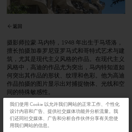
返回
摄影师拉蒙·马内特，
1948
年出生于马塔洛，
擅长拍摄加泰罗尼亚罗马式和哥特式艺术与建
筑，尤其是现代主义风格的作品。在现代主义
风格中，高迪的作品尤为突出，马内特知道如
何突出其作品的形状、纹理和色彩。他为高迪
作品拍摄的图片显示出对捕捉物体、光线和空
间的特殊敏感性。
我们使用 Cookie 以允许我们网站的正常工作、个性化
他还精通人类学摄影，将曼哈顿摩天大楼的城
设计内容和广告、提供社交媒体功能并分析流量。我
市建筑、古典希腊的风景和卡帕多西亚的岩石
们还同社交媒体、广告和分析合作伙伴分享有关您使
浮雕等各种空间作为拍摄对象。
用我们网站的信息。