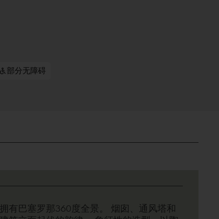
部分无障碍
拥有巴塞罗那360度全景。 烟囱、通风塔和