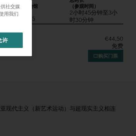
开放时间
总时长
达利剧院博物馆
（参观时间）
提供社交媒
（菲格拉斯）
2小时45分钟至3小
使用我们
9:30 - 17:45
时30分钟
€44,50
允许
免费
购买门票
尼亚现代主义（新艺术运动）与超现实主义相连