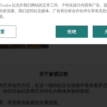
开放时间
米拉之家
 Cookie 以允许我们网站的正常工作、个性化设计内容和广告、
（巴塞罗那）
分析流量。我们还同社交媒体、广告和分析合作伙伴分享有关您
09:00 - 20:30
息。
价格
成人
设置
拒绝
儿童（0-11岁）
关于参观过程
的艺术创作方式，在这一独特的文化体验中将加泰罗
、创作自由以及将艺术转化为整体体验的旅程。
票，享受两项参观的专属优惠。