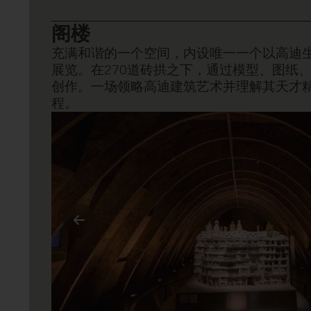
价格
成人
阁楼
充满和谐的一个空间，内设唯一一个以高迪
展览。在270道砖拱之下，通过模型、图纸
创作。一场领略高迪建筑艺术并理解其天才
程。