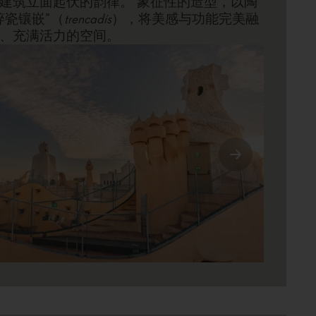
建筑立面起伏的韵律。 象征性的造型，以陶
碎瓷镶嵌”（
trencadís
），将美感与功能完美融
、充满活力的空间。