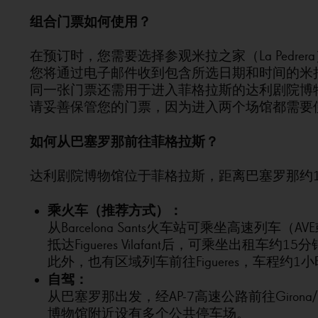
组合门票如何使用？
在预订时，您需要选择参观米拉之家（La Pedre
您将通过电子邮件收到包含所选日期和时间的米
同一张门票还需用于进入菲格拉斯的达利剧院博
请妥善保管您的门票，因为进入两个场馆都需要
如何从巴塞罗那前往菲格拉斯？
达利剧院博物馆位于菲格拉斯，距离巴塞罗那约1
乘火车（推荐方式）：
从Barcelona Sants火车站可乘坐高速列车（AVE或
抵达Figueres Vilafant后，可乘坐出租车
此外，也有区域列车前往Figueres，车程约1
自驾：
从巴塞罗那出发，经AP-7高速公路前往Girona/F
博物馆附近设有多个公共停车场。