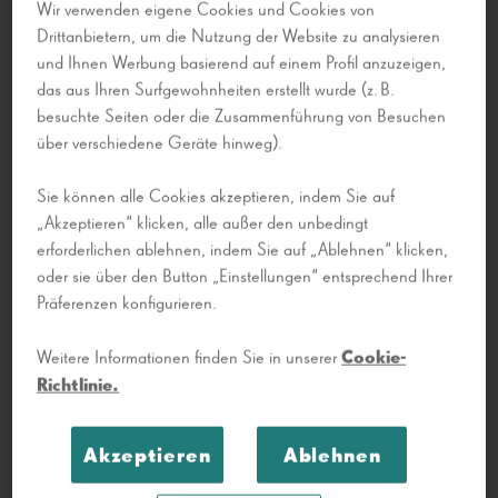
mindestens 25.000 Negative, davon ein Drittel
Wir verwenden eigene Cookies und Cookies von
Drittanbietern, um die Nutzung der Website zu analysieren
stereoskopische Platten (eine Methode der 3D-
und Ihnen Werbung basierend auf einem Profil anzuzeigen,
Fotografie, die im ersten Drittel des 20.
das aus Ihren Surfgewohnheiten erstellt wurde (z. B.
Jahrhunderts sehr beliebt war) und etwa hundert
besuchte Seiten oder die Zusammenführung von Besuchen
Filme. Diese Sammlung dokumentiert das
über verschiedene Geräte hinweg).
Alltagsleben in Barcelona und die Sommerferien
an der Costa Brava, sportliche und theatralische
Sie können alle Cookies akzeptieren, indem Sie auf
„Akzeptieren“ klicken, alle außer den unbedingt
Aktivitäten sowie wichtige politische Ereignisse von
erforderlichen ablehnen, indem Sie auf „Ablehnen“ klicken,
1926 bis Mitte der 1950er Jahre.
oder sie über den Button „Einstellungen“ entsprechend Ihrer
Präferenzen konfigurieren.
Da Torras sowohl Berufs- als auch
Amateurfotograf war, erklärt sowohl die Qualität
Cookie-
Weitere Informationen finden Sie in unserer
des Materials als auch die Tatsache, dass es
Richtlinie.
bisher unveröffentlicht geblieben ist. Torras leitete
seit Mitte der 1920er Jahre das
Akzeptieren
Ablehnen
Familienunternehmen Casa Torras mit Geschäften
in der Carrer Gran de Gràcia 83 in Barcelona und