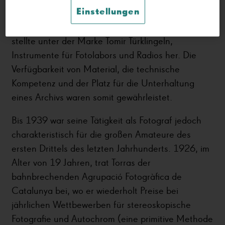
Einstellungen
an der Plaça de Sant Jaume: Er verkaufte und
importierte fotografisches Material, Optik und
stellte unter der Marke Tomir Türklingeln,
Instrumente für Fotolabors und Radios her. Die
Verfügbarkeit von Material, die technische
Kompetenz und der Platz für die Unterhaltung
eines Archivs waren somit gewährleistet.
Bis 1939 war seine Tätigkeit als Fotograf jedoch
charakteristisch für die großen Amateure des
ersten Drittels des letzten Jahrhunderts. 1926, im
Alter von 19 Jahren, trat Torras der
bahnbrechenden Agrupació Fotogràfica de
Catalunya bei, wo er wiederholt Preise bei
jährlichen Wettbewerben für stereoskopische
Fotografie und Autochrom (eine primitive Methode