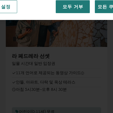
 설정
모두 거부
모든 
라 페드레라 선셋
일몰 시간대 일반 입장권
11개 언어로 제공되는 동영상 가이드
안뜰, 아파트, 다락 및 옥상 테라스
아침 5시30분~오후 8시 30분
어린이(0-11세) 무료