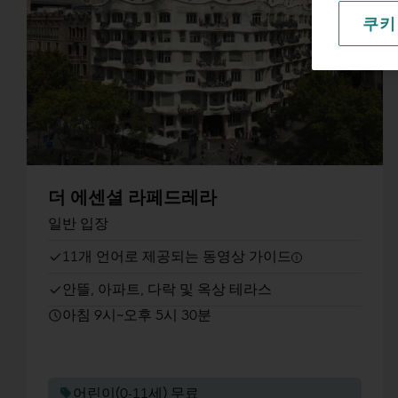
쿠키
더 에센셜 라페드레라
일반 입장
11개 언어로 제공되는 동영상 가이드
안뜰, 아파트, 다락 및 옥상 테라스
아침 9시~오후 5시 30분
어린이(0-11세) 무료