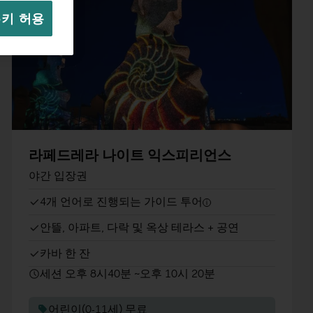
쿠키 허용
라페드레라 나이트 익스피리언스
야간 입장권
4개 언어로 진행되는 가이드 투어
안뜰, 아파트, 다락 및 옥상 테라스 + 공연
카바 한 잔
세션 오후 8시40분 ~오후 10시 20분
어린이(0-11세) 무료