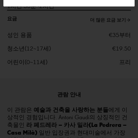
1시간 30분~2시간
요금
더 많은 요금 보기
성인 용품
€35부터
청소년(12~17세)
€19.50
어린이(0~11세)
프리
관람 안내
예술과 건축을 사랑하는 분들
이 관람은
에게 이
상적인 경험입니다. Antoni Gaudí의 상징적인 건
라 페드레라 – 카사 밀라(La Pedrera –
축물인
Casa Milà)
일반 입장권과 현대미술에서 가장