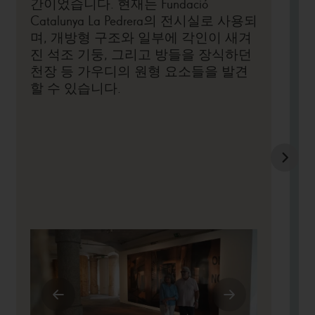
간이었습니다. 현재는 Fundació
합성을 보여 주며, 기억과 물질, 지식에 대한 깊
Catalunya La Pedrera의 전시실로 사용되
은 성찰을 드러냅니다.
며, 개방형 구조와 일부에 각인이 새겨
(
진 석조 기둥, 그리고 방들을 장식하던
인
라 페드레라에서 관람 가능한 모든
이 티켓으로
천장 등 가우디의 원형 요소들을 발견
들
공간
을 둘러보고 바르셀로나에서 가장 장관을
할 수 있습니다.
인
이루는 상징적인 옥상 테라스를 즐길 수 있습니
다. 관람에는 Milà 가문의 옛 거주 공간이었던 주
습
층도 포함되며, 이곳에서 2026년 10월 2일부터
2027년 1월 24일까지 기획전이 열립니다. 전시
를 온전히 즐길 수 있도록 음악 관람 동선과 QR
코드를 통해 다운로드할 수 있는 다양한 자료가
제공됩니다. 이어폰을 지참하는 것이 좋으며, 감
각 및 인지 접근성을 위한 서비스와 자료도 마련
되어 있습니다.
관람 중에는 건물의 안뜰과 중앙 계단을 장식한
벽화도 감상할 수 있습니다. 자연에서 영감을 받
은 색채와 형태는 그 자체로 진정한 예술 작품이