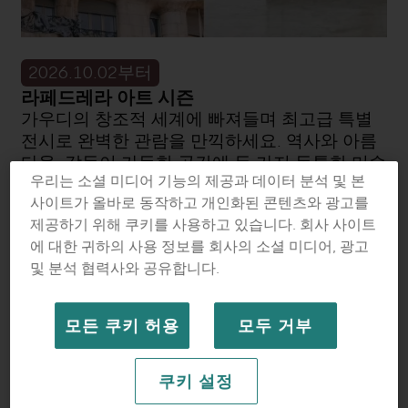
2026.10.02부터
라페드레라 아트 시즌
가우디의 창조적 세계에 빠져들며 최고급 특별
전시로 완벽한 관람을 만끽하세요. 역사와 아름
다움, 감동이 가득한 공간에 두 가지 독특한 미술
우리는 소셜 미디어 기능의 제공과 데이터 분석 및 본
적 관점이 한데 어우러져 있습니다.
사이트가 올바로 동작하고 개인화된 콘텐츠와 광고를
일반 입장
제공하기 위해 쿠키를 사용하고 있습니다. 회사 사이트
기획전 입장
에 대한 귀하의 사용 정보를 회사의 소셜 미디어, 광고
및 분석 협력사와 공유합니다.
11개 언어로 제공되는 동영상 가이드
개장 시간
마지막 입장
모든 쿠키 허용
모두 거부
아침 9시~오후 8시 30
19:00
분
쿠키 설정
기간