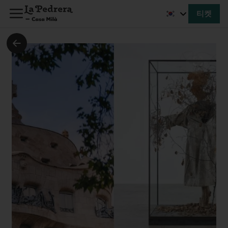
티켓
가격
성인 용품
€35부터
청소년(12~17세)
€19.50
어린이(0~11세)
프리
65세 이상 시니어
€26
학생
€26
장애인 (33%)
€26
장애인 (65%)
프리
장애 동반인
€19.50