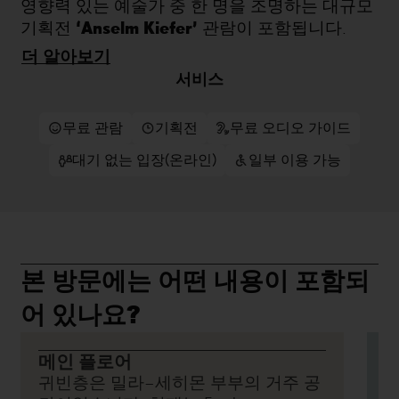
영향력 있는 예술가 중 한 명을 조명하는 대규모
‘Anselm Kiefer’
기획전
관람이 포함됩니다.
더 알아보기
매년 단 두 차례, 라 페드레라의 옛 소유주였던
서비스
Milà 가문의 주거 공간인 주층 아파트가 모든 방
문객에게 특별히 공개됩니다. 이곳은 Fundació
무료 관람
기획전
무료 오디오 가이드
Catalunya La Pedrera의 전시장으로 사용됩니다.
원형 그대로 보존된 천장과 창문, 넓은 공간은 당
대기 없는 입장(온라인)
일부 이용 가능
시 이 아파트가 지녔던 중요성을 보여 줍니다.
이번 전시는 Anselm Kiefer(Donaueschingen, 1945)
바르셀로나 최초의 대
의 작품 세계를 조명하는
규모 개인 회고전
으로, 그의 개념적 세계를 집중
본 방문에는 어떤 내용이 포함되
적이고 의미 있게 살펴볼 수 있습니다. 전시는 작
가의 작품을 소장한 가장 중요한 컬렉션 중 하나
어 있나요?
인 Hans Grothe의 명망 높은 개인 컬렉션과 여러
개인 컬렉션에서 온 약 40점의 작품을 선보입니
메인 플로어
다. 회화, 조각, 설치, 사진, 아티스트 북을 아우르
귀빈층은 밀라–세히몬 부부의 거주 공
는 작품들은 그의 작업이 지닌 상징적·물질적 복