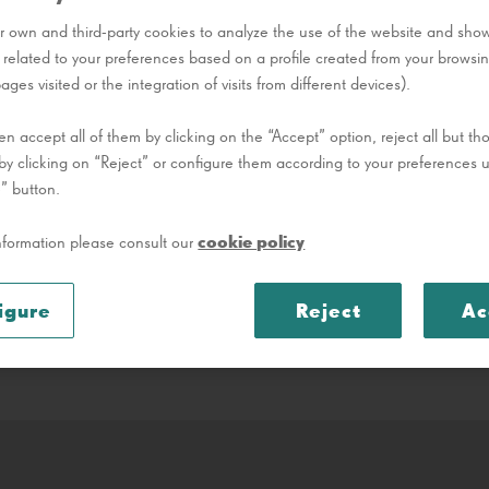
 own and third-party cookies to analyze the use of the website and sho
O conjunto ocupa uma área
g related to your preferences based on a profile created from your browsin
excecional de arquitetura, 
ges visited or the integration of visits from different devices).
Património M
Declarado
monumentos de Gaudí mais 
n accept all of them by clicking on the “Accept” option, reject all but thos
by clicking on “Reject” or configure them according to your preferences 
ANO DE CONSTRUÇÃO
” button.
1900 - 1914
cookie policy
nformation please consult our
igure
Reject
Ac