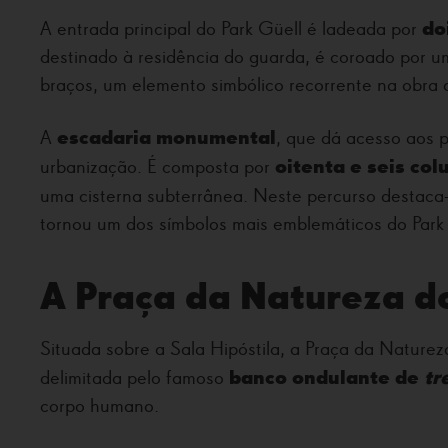
do
A entrada principal do Park Güell é ladeada por
destinado à residência do guarda, é coroado por 
braços, um elemento simbólico recorrente na obra
escadaria monumental
A
, que dá acesso aos 
oitenta e seis co
urbanização. É composta por
uma cisterna subterrânea. Neste percurso destaca
tornou um dos símbolos mais emblemáticos do Park
A Praça da Natureza do
Situada sobre a Sala Hipóstila, a Praça da Nature
banco ondulante de
tr
delimitada pelo famoso
corpo humano.