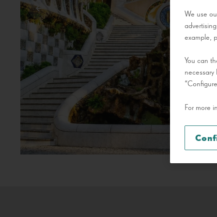
We use our
advertisin
example, pa
You can the
necessary 
“Configure
For more i
Conf