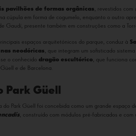
is pavilhões de formas orgânicas
, revestidos com
uma cúpula em forma de cogumelo, enquanto o outro apr
 de Gaudí, presente também em construções como a Torr
Sa
principais espaços arquitetónicos do parque, conduz à
lunas neodóricas
, que integram um sofisticado sistem
dragão escultórico
-se o conhecido
, que funciona co
 Güell e de Barcelona.
 Park Güell
za do Park Güell foi concebida como um grande espaço d
encadís
, construído com módulos pré-fabricados e com