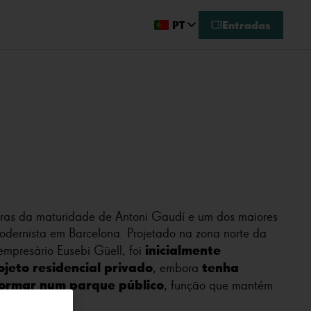
PT
Entradas
ras da maturidade de Antoni Gaudí e um dos maiores
odernista em Barcelona. Projetado na zona norte da
inicialmente
mpresário Eusebi Güell, foi
jeto residencial privado
tenha
, embora
formar num parque público
, função que mantém