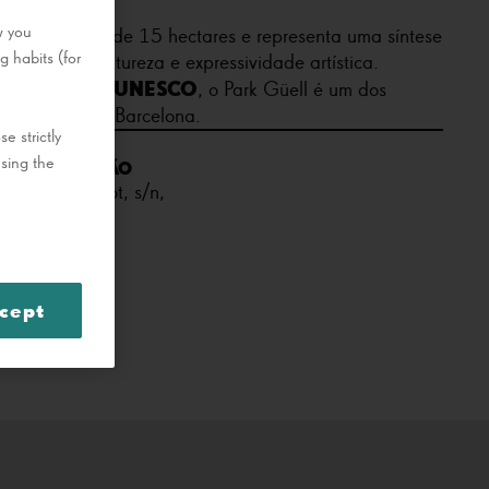
w you
 aproximada de 15 hectares e representa uma síntese
g habits (for
engenharia, natureza e expressividade artística.
undial pela UNESCO
, o Park Güell é um dos
visitados em Barcelona.
e strictly
using the
LOCALIZAÇÃO
Carrer d’Olot, s/n,
Barcelona
cept