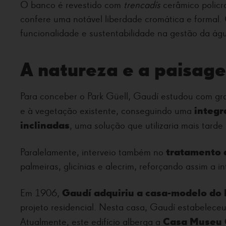
O banco é revestido com
trencadís
cerâmico policr
confere uma notável liberdade cromática e formal. O
funcionalidade e sustentabilidade na gestão da ág
A natureza e a paisage
Para conceber o Park Güell, Gaudí estudou com gr
integr
e à vegetação existente, conseguindo uma
inclinadas
, uma solução que utilizaria mais tarde
tratamento 
Paralelamente, interveio também no
palmeiras, glicínias e alecrim, reforçando assim a 
Gaudí adquiriu a casa-modelo do 
Em 1906,
projeto residencial. Nesta casa, Gaudí estabelece
Casa Museu 
Atualmente, este edifício alberga a