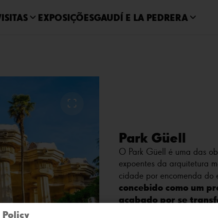
VISITAS
EXPOSIÇÕES
GAUDÍ E LA PEDRERA
Park Güell
O Park Güell é uma das ob
expoentes da arquitetura m
cidade por encomenda do e
concebido como um pro
acabado por se trans
até aos dias de hoje.
 Policy