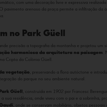
omático, com uma decoração livre e expressiva realizada
 pavimento arenoso da praça permite a infiltração da águ
ua.
m no Park Güell
ande precisão a topografia da montanha e projetou um s
ação harmoniosa da arquitetura na paisagem
. 
 na Cripta da Colònia Güell.
da vegetação
, preservando a flora autóctone e introd
integração do parque no seu ambiente natural.
Park Güell
, construída em 1902 por Francesc Berengu
u a sua residência, onde viveu com o pai e a sobrinha, 
Gaudí
, onde se conservam mobiliário, objetos pessoai