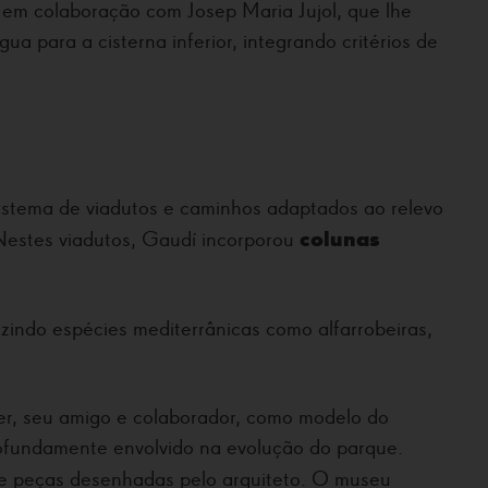
 em colaboração com Josep Maria Jujol, que lhe
a para a cisterna inferior, integrando critérios de
istema de viadutos e caminhos adaptados ao relevo
colunas
Nestes viadutos, Gaudí incorporou
uzindo espécies mediterrânicas como alfarrobeiras,
er, seu amigo e colaborador, como modelo do
profundamente envolvido na evolução do parque.
s e peças desenhadas pelo arquiteto. O museu