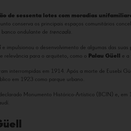
ão de sessenta lotes com moradias unifamiliar
junto conserva os principais espaços comunitários conce
so banco ondulante de
trencadís
.
í
e impulsionou o desenvolvimento de algumas das suas p
Palau Güell
e relevância para o arquiteto, como o
e a
oram interrompidas em 1914. Após a morte de Eusebi Güe
úblico em 1923 como parque urbano.
declarado Monumento Histórico-Artístico (BCIN) e, em 19
udí.
Güell