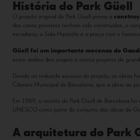
História do Park Güell
construç
O projeto original do Park Güell previa a
das casas previstas tenham sido construídas, o con
escadaria, a Sala Hipóstila e a praça com o famo
Güell foi um importante mecenas de Gaud
entre ambos deu origem a outros projetos de grand
Devido ao reduzido sucesso do projeto, as obras f
Câmara Municipal de Barcelona, que a abriu ao p
Em 1969, o recinto do Park Güell de Barcelona foi 
UNESCO como parte do conjunto das obras de Ga
A arquitetura do Park 