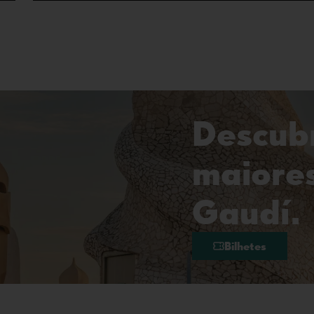
Descub
maiore
Gaudí.
Bilhetes