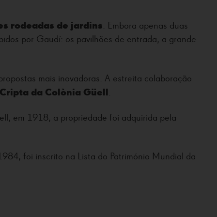
es rodeadas de jardins
. Embora apenas duas
bidos por Gaudí: os pavilhões de entrada, a grande
ropostas mais inovadoras. A estreita colaboração
Cripta da Colònia Güell
.
ll, em 1918, a propriedade foi adquirida pela
84, foi inscrito na Lista do Património Mundial da