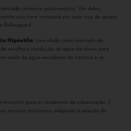
trencadís
cerâmico policromático. Um deles,
esenta uma torre rematada por uma cruz de quatro
e Bellesguard.
la Hipóstila
, concebida como mercado da
a de recolha e condução da água da chuva para
mo saída da água excedente da cisterna e se
e encontro para os residentes da urbanização. É
 um encosto anatómico adaptado à posição do